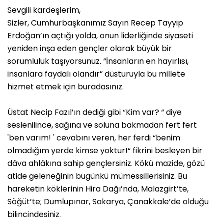
Sevgili kardeşlerim,
Sizler, Cumhurbaşkanımız Sayın Recep Tayyip
Erdoğan’ın açtığı yolda, onun liderliğinde siyaseti
yeniden inşa eden gençler olarak büyük bir
sorumluluk taşıyorsunuz. “İnsanların en hayırlısı,
insanlara faydalı olandır” düsturuyla bu millete
hizmet etmek için buradasınız.
Üstat Necip Fazıl’ın dediği gibi “Kim var? “ diye
seslenilince, sağına ve soluna bakmadan fert fert
'ben varım! ' cevabını veren, her ferdi “benim
olmadığım yerde kimse yoktur!“ fikrini besleyen bir
dâva ahlâkına sahip gençlersiniz. Kökü mazide, gözü
atide geleneğinin bugünkü mümessillerisiniz. Bu
hareketin köklerinin Hira Dağı’nda, Malazgirt’te,
Söğüt’te; Dumlupınar, Sakarya, Çanakkale’de olduğu
bilincindesiniz.