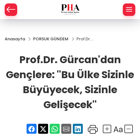
SPOR
Anasayfa
PORSUK GÜNDEM
Prof.Dr.
AHİSAR
LIK
Gürcan'dan
Gençlere:
Prof.Dr. Gürcan'dan
İ
L
''Bu Ülke
Sizinle
Büyüyecek,
Gençlere: ''Bu Ülke Sizinle
R
Sizinle
Gelişecek''
Büyüyecek, Sizinle
SPRES
Gelişecek''
OMİ
ÖVİZ
RLAR
RTS HABER