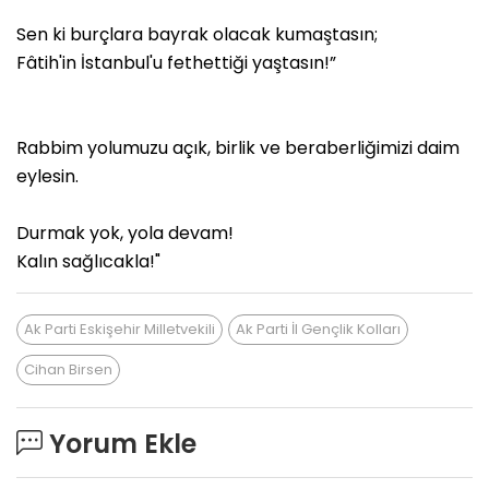
Sen ki burçlara bayrak olacak kumaştasın;
Fâtih'in İstanbul'u fethettiği yaştasın!”
Rabbim yolumuzu açık, birlik ve beraberliğimizi daim
eylesin.
Durmak yok, yola devam!
Kalın sağlıcakla!"
Ak Parti Eskişehir Milletvekili
Ak Parti İl Gençlik Kolları
Cihan Birsen
Yorum Ekle