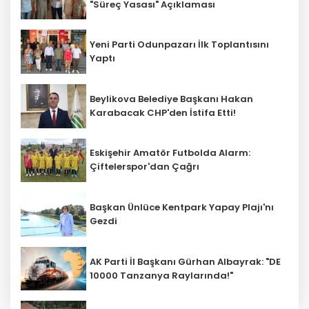
"Süreç Yasası" Açıklaması
Yeni Parti Odunpazarı İlk Toplantısını
Yaptı
Beylikova Belediye Başkanı Hakan
Karabacak CHP'den İstifa Etti!
Eskişehir Amatör Futbolda Alarm:
Çiftelerspor'dan Çağrı
Başkan Ünlüce Kentpark Yapay Plajı'nı
Gezdi
AK Parti İl Başkanı Gürhan Albayrak: "DE
10000 Tanzanya Raylarında!"