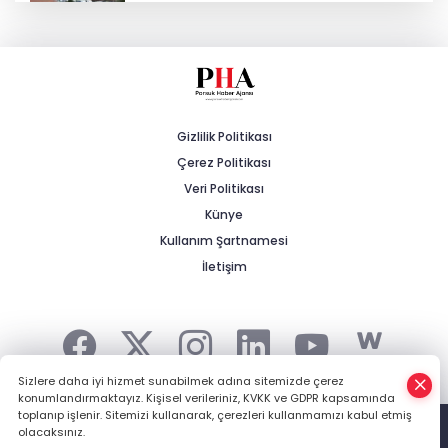
Kalabak Su'ya Zam: 12 Litrelik
Damacana Fiyatı Değişti!
Eskişehirspor'da Lig Hazırlıkları Devam
Ediyor!
Gizlilik Politikası
Çerez Politikası
Prof. Dr. Ayşen Gürcan’dan 25. Yıl ve
Türkiye Yüzyılı Vurgusu
Veri Politikası
Künye
Kullanım Şartnamesi
Yeni Partili Çakırözer’in TBMM’deki İlk
Önergesi Gazeteciler İçin
İletişim
Sizlere daha iyi hizmet sunabilmek adına sitemizde çerez
konumlandırmaktayız. Kişisel verileriniz, KVKK ve GDPR kapsamında
Şehrin Haberi, Kırsalın Gündemi... -
HABER YAZILIMI
ve
toplanıp işlenir. Sitemizi kullanarak, çerezleri kullanmamızı kabul etmiş
TURKTICARET.NET projesidir Copyright© 2006-2026 Tüm hakları
olacaksınız.
saklıdır.