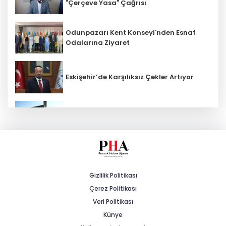
"Çerçeve Yasa" Çağrısı
Odunpazarı Kent Konseyi'nden Esnaf
Odalarına Ziyaret
Eskişehir’de Karşılıksız Çekler Artıyor
ESKİ'den Kırsal Mahallelere Yeni Su
Depoları
MHP'li Cengiz: "Yalnızca Ağaçlar Değil,
Canlar da Yitiriliyor"
Gizlilik Politikası
Çerez Politikası
Tarihi Yürüyüş Yolları Mihalıççık’ta
Devam Etti
Veri Politikası
Künye