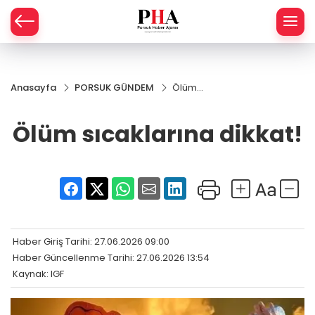
SPOR
Anasayfa
PORSUK GÜNDEM
Ölüm
AHİSAR
LIK
sıcaklarına
dikkat!
Ölüm sıcaklarına dikkat!
İ
L
R
SPRES
OMİ
ÖVİZ
RLAR
Haber Giriş Tarihi: 27.06.2026 09:00
Haber Güncellenme Tarihi: 27.06.2026 13:54
RTS HABER
Kaynak: IGF