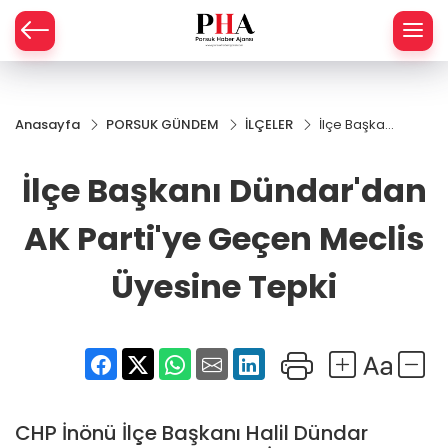
SPOR
Anasayfa
PORSUK GÜNDEM
İLÇELER
İlçe Başkanı
AHİSAR
LIK
Dündar'dan
AK Parti'ye
İlçe Başkanı Dündar'dan
İ
L
Geçen
Meclis
Üyesine
AK Parti'ye Geçen Meclis
R
Tepki
Üyesine Tepki
SPRES
OMİ
ÖVİZ
RLAR
RTS HABER
CHP İnönü İlçe Başkanı Halil Dündar