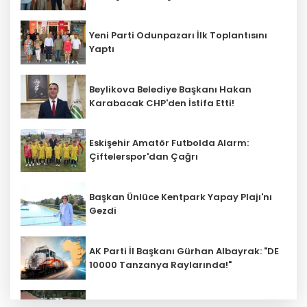
Yeni Parti Odunpazarı İlk Toplantısını
Yaptı
Beylikova Belediye Başkanı Hakan
Karabacak CHP'den İstifa Etti!
Eskişehir Amatör Futbolda Alarm:
Çiftelerspor'dan Çağrı
Başkan Ünlüce Kentpark Yapay Plajı'nı
Gezdi
AK Parti İl Başkanı Gürhan Albayrak: "DE
10000 Tanzanya Raylarında!"
Kalabak Su'ya Zam: 12 Litrelik