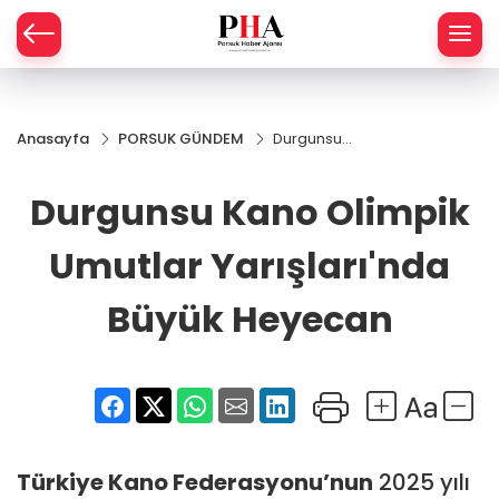
SPOR
Anasayfa
PORSUK GÜNDEM
Durgunsu
AHİSAR
LIK
Kano
Olimpik
Durgunsu Kano Olimpik
İ
L
Umutlar
Yarışları'nda
Büyük
Umutlar Yarışları'nda
R
Heyecan
Büyük Heyecan
SPRES
OMİ
ÖVİZ
RLAR
RTS HABER
Türkiye
Kano
Federasyonu’nun
2025 yılı