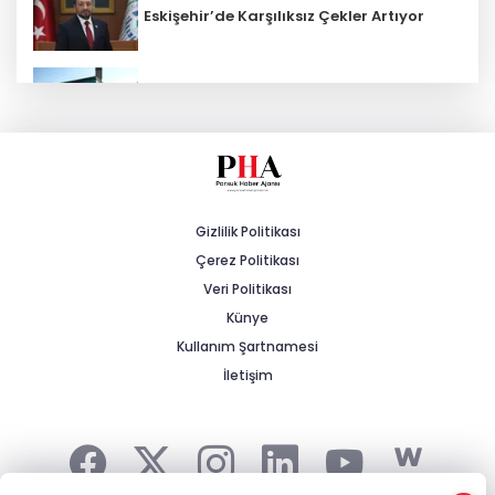
Eskişehir’de Karşılıksız Çekler Artıyor
ESKİ'den Kırsal Mahallelere Yeni Su
Depoları
MHP'li Cengiz: "Yalnızca Ağaçlar Değil,
Canlar da Yitiriliyor"
Gizlilik Politikası
Çerez Politikası
Tarihi Yürüyüş Yolları Mihalıççık’ta
Devam Etti
Veri Politikası
Künye
Kullanım Şartnamesi
Yeşilay Zafer Kupası Tenis Turnuvası
İçin Kayıtlar Başladı
İletişim