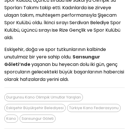
Spor Kulübü, üçüncü sırada ise Sakarya Olimpik Su
Sporları Takımı takip etti. Kadınlarda ise zirveye
ulaşan takım, muhteşem performansıyla Şişecam
Spor Kulübü oldu. İkinci sırayı Serdivan Belediye Spor
Kulübü, üçüncü sırayı ise Rize Gençlik ve Spor Kulübü
aldı.
Eskişehir, doğa ve spor tutkunlarının kalbinde
unutulmaz bir yere sahip oldu.
Sarısungur
Göleti’nde
yaşanan bu heyecan dolu iki gün, genç
sporcuların gelecekteki büyük başarılarının habercisi
olarak hafızalarda yerini aldı.
Durgunsu Kano Olimpik Umutlar Yarışları
Eskişehir Büyükşehir Belediyesi
Türkiye Kano Federasyonu
Kano
Sarısungur Göleti