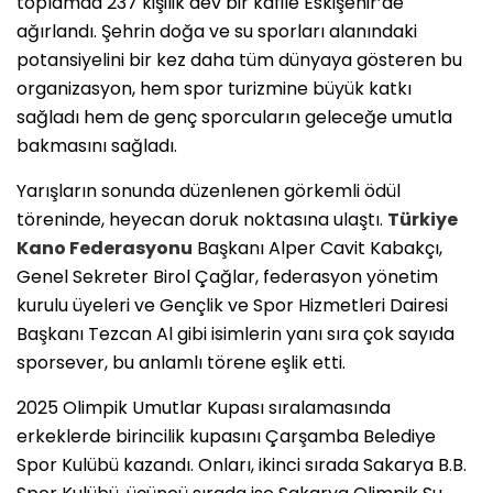
toplamda 237 kişilik dev bir kafile Eskişehir’de
ağırlandı. Şehrin doğa ve su sporları alanındaki
potansiyelini bir kez daha tüm dünyaya gösteren bu
organizasyon, hem spor turizmine büyük katkı
sağladı hem de genç sporcuların geleceğe umutla
bakmasını sağladı.
Yarışların sonunda düzenlenen görkemli ödül
töreninde, heyecan doruk noktasına ulaştı.
Türkiye
Kano
Federasyonu
Başkanı Alper Cavit Kabakçı,
Genel Sekreter Birol Çağlar, federasyon yönetim
kurulu üyeleri ve Gençlik ve Spor Hizmetleri Dairesi
Başkanı Tezcan Al gibi isimlerin yanı sıra çok sayıda
sporsever, bu anlamlı törene eşlik etti.
2025 Olimpik Umutlar Kupası sıralamasında
erkeklerde birincilik kupasını Çarşamba Belediye
Spor Kulübü kazandı. Onları, ikinci sırada Sakarya B.B.