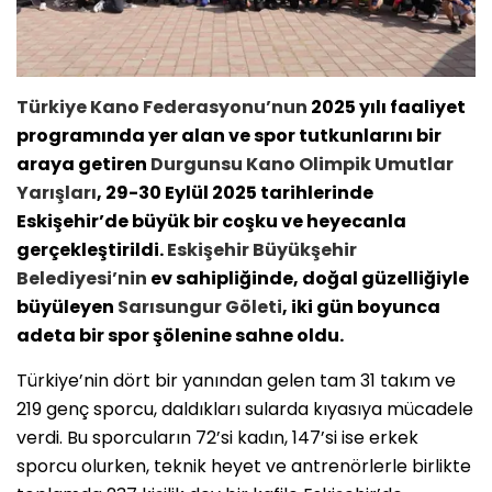
Türkiye
Kano
Federasyonu’nun
2025 yılı faaliyet
programında yer alan ve spor tutkunlarını bir
araya getiren
Durgunsu
Kano
Olimpik Umutlar
Yarışları
, 29-30 Eylül 2025 tarihlerinde
Eskişehir’de büyük bir coşku ve heyecanla
gerçekleştirildi.
Eskişehir Büyükşehir
Belediyesi’nin
ev sahipliğinde, doğal güzelliğiyle
büyüleyen
Sarısungur Göleti
, iki gün boyunca
adeta bir spor şölenine sahne oldu.
Türkiye’nin dört bir yanından gelen tam 31 takım ve
219 genç sporcu, daldıkları sularda kıyasıya mücadele
verdi. Bu sporcuların 72’si kadın, 147’si ise erkek
sporcu olurken, teknik heyet ve antrenörlerle birlikte