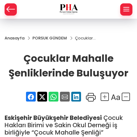
SPOR
Anasayfa
PORSUK GÜNDEM
Çocuklar
AHİSAR
LIK
Mahalle
Şenliklerinde
Çocuklar Mahalle
İ
L
Buluşuyor
Şenliklerinde Buluşuyor
R
SPRES
OMİ
ÖVİZ
RLAR
Eskişehir Büyükşehir Belediyesi
Çocuk
RTS HABER
Hakları Birimi ve Sakin Okul Derneği iş
birliğiyle “Çocuk Mahalle Şenliği”