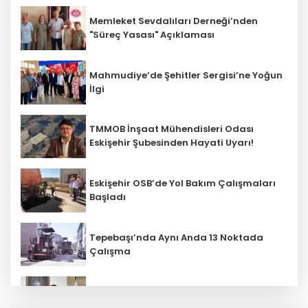
Memleket Sevdalıları Derneği’nden
"Süreç Yasası" Açıklaması
Mahmudiye’de Şehitler Sergisi’ne Yoğun
İlgi
TMMOB İnşaat Mühendisleri Odası
Eskişehir Şubesinden Hayati Uyarı!
Eskişehir OSB’de Yol Bakım Çalışmaları
Başladı
Tepebaşı’nda Aynı Anda 13 Noktada
Çalışma
Beylikova Belediye Başkanı Hakan
Karabacak CHP'den İstifa Etti!