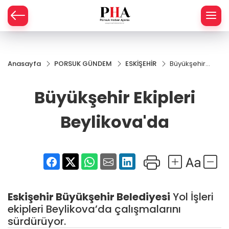
SPOR
Anasayfa
PORSUK GÜNDEM
ESKİŞEHİR
Büyükşehir
AHİSAR
LIK
Ekipleri
Beylikova'da
Büyükşehir Ekipleri
İ
L
Beylikova'da
R
SPRES
OMİ
ÖVİZ
RLAR
Eskişehir Büyükşehir Belediyesi
Yol İşleri
RTS HABER
ekipleri Beylikova’da çalışmalarını
sürdürüyor.