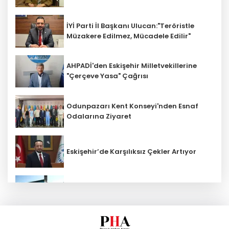
İYİ Parti İl Başkanı Ulucan:"Teröristle
Müzakere Edilmez, Mücadele Edilir"
AHPADİ'den Eskişehir Milletvekillerine
"Çerçeve Yasa" Çağrısı
Odunpazarı Kent Konseyi'nden Esnaf
Odalarına Ziyaret
Eskişehir’de Karşılıksız Çekler Artıyor
ESKİ'den Kırsal Mahallelere Yeni Su
Depoları
MHP'li Cengiz: "Yalnızca Ağaçlar Değil,