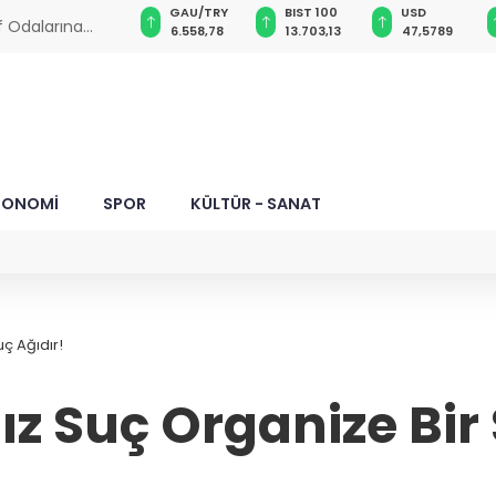
ND
GAU/TRY
BIST 100
USD
EUR
 Değil, Canlar da
,0018
6.558,78
13.703,13
47,5789
55,099
KONOMİ
SPOR
KÜLTÜR - SANAT
ç Ağıdır!
z Suç Organize Bir 