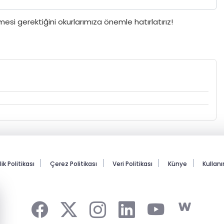
si gerektiğini okurlarımıza önemle hatırlatırız!
lik Politikası
Çerez Politikası
Veri Politikası
Künye
Kullan