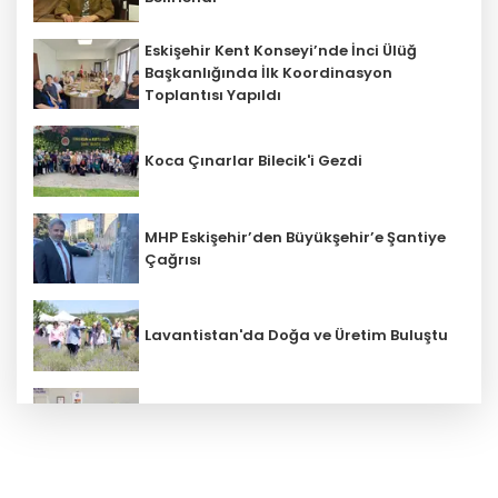
Eskişehir Kent Konseyi’nde İnci Ülüğ
Başkanlığında İlk Koordinasyon
Toplantısı Yapıldı
Koca Çınarlar Bilecik'i Gezdi
MHP Eskişehir’den Büyükşehir’e Şantiye
Çağrısı
Lavantistan'da Doğa ve Üretim Buluştu
Tepebaşılı Kadınların Deneyimi 8 Ülkeye
Ulaşacak