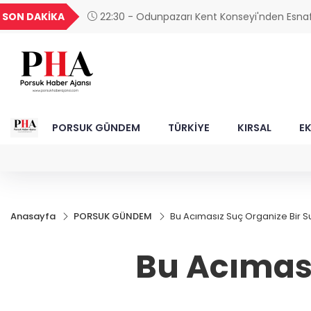
UYU
GEL
TND
BGN
V
SON DAKİKA
22:25 - MHP'li Cengiz: "Yalnızca Ağaçlar
1,1853
18,1946
16,2441
28,0626
0
Yitiriliyor"
PORSUK GÜNDEM
TÜRKİYE
KIRSAL
E
Anasayfa
PORSUK GÜNDEM
Bu Acımasız Suç Organize Bir Su
Bu Acıması