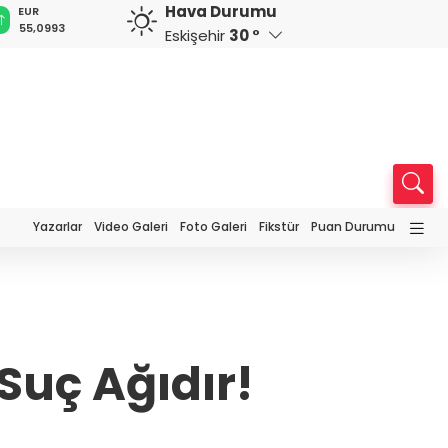
Hava Durumu
GBP
CHF
CAD
RUB
3
64,2284
59,0089
33,9631
0,5839
Eskişehir
30 °
Yazarlar
Video Galeri
Foto Galeri
Fikstür
Puan Durumu
Suç Ağıdır!