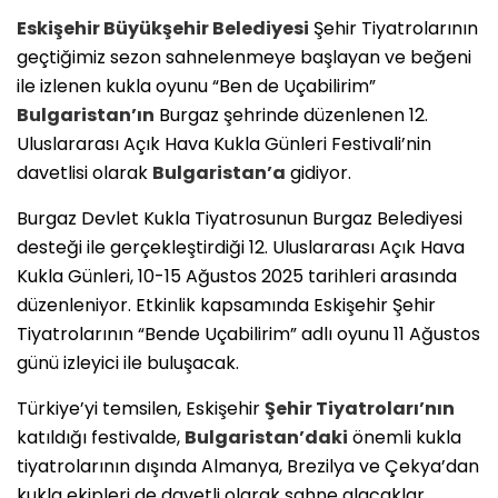
Eskişehir Büyükşehir Belediyesi
Şehir Tiyatrolarının
geçtiğimiz sezon sahnelenmeye başlayan ve beğeni
ile izlenen kukla oyunu “Ben de Uçabilirim”
Bulgaristan’ın
Burgaz şehrinde düzenlenen 12.
Uluslararası Açık Hava Kukla Günleri Festivali’nin
davetlisi olarak
Bulgaristan’a
gidiyor.
Burgaz Devlet Kukla Tiyatrosunun Burgaz Belediyesi
desteği ile gerçekleştirdiği 12. Uluslararası Açık Hava
Kukla Günleri, 10-15 Ağustos 2025 tarihleri arasında
düzenleniyor. Etkinlik kapsamında Eskişehir Şehir
Tiyatrolarının “Bende Uçabilirim” adlı oyunu 11 Ağustos
günü izleyici ile buluşacak.
Türkiye’yi temsilen, Eskişehir
Şehir Tiyatroları’nın
katıldığı festivalde,
Bulgaristan’daki
önemli kukla
tiyatrolarının dışında Almanya, Brezilya ve Çekya’dan
kukla ekipleri de davetli olarak sahne alacaklar.