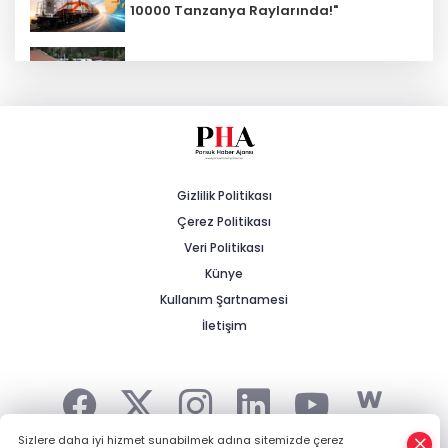
10000 Tanzanya Raylarında!"
Kalabak Su'ya Zam: 12 Litrelik
Damacana Fiyatı Değişti!
Eskişehirspor'da Lig Hazırlıkları Devam
Ediyor!
Gizlilik Politikası
Çerez Politikası
Prof. Dr. Ayşen Gürcan’dan 25. Yıl ve
Türkiye Yüzyılı Vurgusu
Veri Politikası
Künye
Kullanım Şartnamesi
Yeni Partili Çakırözer’in TBMM’deki İlk
Önergesi Gazeteciler İçin
İletişim
Sizlere daha iyi hizmet sunabilmek adına sitemizde çerez