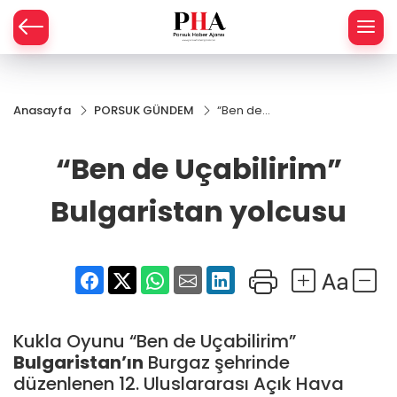
SPOR
Anasayfa
PORSUK GÜNDEM
“Ben de
AHİSAR
LIK
Uçabilirim”
Bulgaristan
“Ben de Uçabilirim”
İ
L
yolcusu
Bulgaristan yolcusu
R
SPRES
OMİ
ÖVİZ
RLAR
Kukla Oyunu “Ben de Uçabilirim”
RTS HABER
Bulgaristan’ın
Burgaz şehrinde
düzenlenen 12. Uluslararası Açık Hava