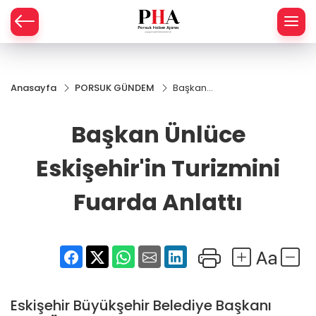
SPOR
Anasayfa
PORSUK GÜNDEM
Başkan
AHİSAR
LIK
Ünlüce
Eskişehir'in
Başkan Ünlüce
İ
L
Turizmini
Fuarda
Anlattı
Eskişehir'in Turizmini
R
Fuarda Anlattı
SPRES
OMİ
ÖVİZ
RLAR
RTS HABER
Eskişehir Büyükşehir Belediye Başkanı