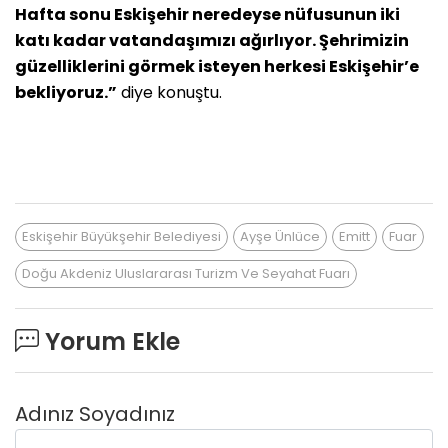
Hafta sonu Eskişehir neredeyse nüfusunun iki
katı kadar vatandaşımızı ağırlıyor. Şehrimizin
güzelliklerini görmek isteyen herkesi Eskişehir’e
bekliyoruz.”
diye konuştu.
Eskişehir Büyükşehir Belediyesi
Ayşe Ünlüce
Emitt
Fuar
Doğu Akdeniz Uluslararası Turizm Ve Seyahat Fuarı
Yorum Ekle
Adınız Soyadınız