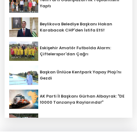
Yaptı
Beylikova Belediye Başkanı Hakan
Karabacak CHP'den İstifa Etti!
Eskişehir Amatör Futbolda Alarm:
Çiftelerspor'dan Çağrı
Başkan Ünlüce Kentpark Yapay Plajı'nı
Gezdi
AK Parti İl Başkanı Gürhan Albayrak: "DE
10000 Tanzanya Raylarında!"
Kalabak Su'ya Zam: 12 Litrelik
Damacana Fiyatı Değişti!