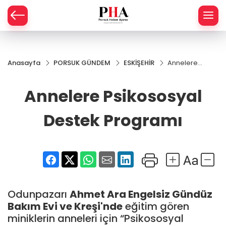
SPOR
Anasayfa
PORSUK GÜNDEM
ESKİŞEHİR
Annelere
AHİSAR
LIK
Psikososyal
Destek
Annelere Psikososyal
İ
L
Programı
Destek Programı
R
SPRES
OMİ
ÖVİZ
RLAR
Odunpazarı
Ahmet Ara Engelsiz Gündüz
RTS HABER
Bakım Evi ve Kreşi'nde
eğitim gören
miniklerin anneleri için “Psikososyal