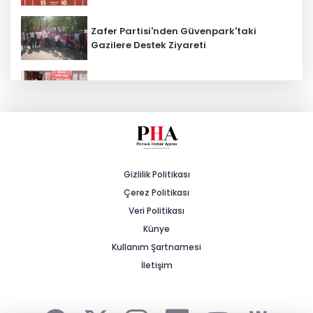
Zafer Partisi'nden Güvenpark'taki
Gazilere Destek Ziyareti
MHP Beylikova 15'inci Olağan İlçe
Kongresi Gerçekleştirildi
AK Parti İl Başkanı Albayrak: "Esnafı
Sadece Vergi Alırken Hatırlamayın"
Gizlilik Politikası
Çerez Politikası
Şiddetli Karın Ağrısına Dikkat!
Veri Politikası
Künye
Kullanım Şartnamesi
Sağlık çalışanlarından ücret ve
emeklilik reformu çağrısı
İletişim