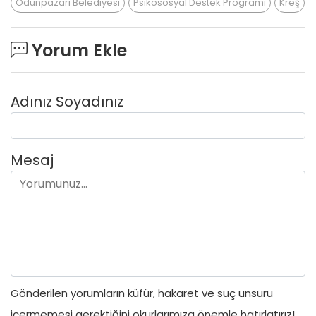
Odunpazarı Belediyesi
Psikososyal Destek Programı
Kreş
Yorum Ekle
Adınız Soyadınız
Mesaj
Gönderilen yorumların küfür, hakaret ve suç unsuru
içermemesi gerektiğini okurlarımıza önemle hatırlatırız!