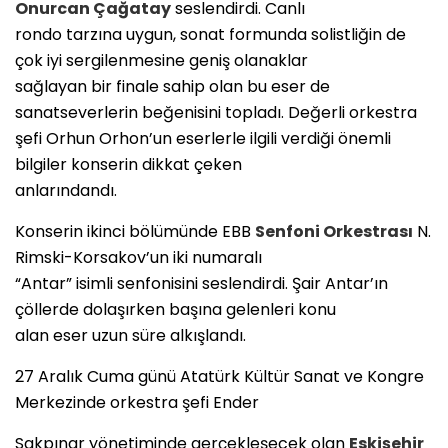
Onurcan Çağatay
seslendirdi. Canlı
rondo tarzına uygun, sonat formunda solistliğin de
çok iyi sergilenmesine geniş olanaklar
sağlayan bir finale sahip olan bu eser de
sanatseverlerin beğenisini topladı. Değerli orkestra
şefi Orhun Orhon’un eserlerle ilgili verdiği önemli
bilgiler konserin dikkat çeken
anlarındandı.
Konserin ikinci bölümünde EBB
Senfoni Orkestrası
N.
Rimski-Korsakov’un iki numaralı
“Antar” isimli senfonisini seslendirdi. Şair Antar’ın
çöllerde dolaşırken başına gelenleri konu
alan eser uzun süre alkışlandı.
27 Aralık Cuma günü Atatürk Kültür Sanat ve Kongre
Merkezinde orkestra şefi Ender
Sakpınar yönetiminde gerçekleşecek olan
Eskişehir