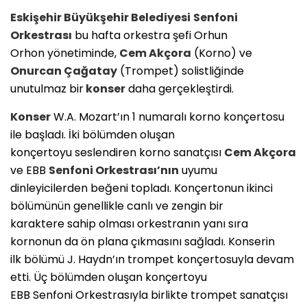
Eskişehir Büyükşehir Belediyesi
Senfoni
Orkestrası
bu hafta orkestra şefi Orhun
Orhon yönetiminde,
Cem Akçora
(Korno) ve
Onurcan Çağatay
(Trompet) solistliğinde
unutulmaz bir
konser
daha gerçekleştirdi.
Konser
W.A. Mozart’ın 1 numaralı korno konçertosu
ile başladı. İki bölümden oluşan
konçertoyu seslendiren korno sanatçısı
Cem Akçora
ve EBB
Senfoni Orkestrası’nın
uyumu
dinleyicilerden beğeni topladı. Konçertonun ikinci
bölümünün genellikle canlı ve zengin bir
karaktere sahip olması orkestranın yanı sıra
kornonun da ön plana çıkmasını sağladı. Konserin
ilk bölümü J. Haydn’ın trompet konçertosuyla devam
etti. Üç bölümden oluşan konçertoyu
EBB Senfoni Orkestrasıyla birlikte trompet sanatçısı