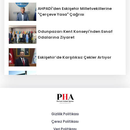
AHPADİ'den Eskişehir Milletvekillerine
"Çerçeve Yasa" Çağrısı
Odunpazarı Kent Konseyi'nden Esnaf
Odalarına Ziyaret
Eskişehir’de Karşılıksız Çekler Artıyor
ESKİ'den Kırsal Mahallelere Yeni Su
Depoları
MHP'li Cengiz: "Yalnızca Ağaçlar Değil,
Canlar da Yitiriliyor"
Gizlilik Politikası
Çerez Politikası
Tarihi Yürüyüş Yolları Mihalıççık’ta
Devam Etti
Veri Politikası