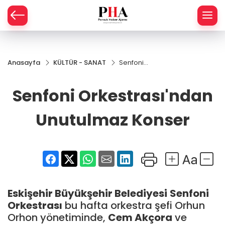
SPOR
Anasayfa
KÜLTÜR - SANAT
Senfoni
AHİSAR
LIK
Orkestrası'ndan
Unutulmaz
Senfoni Orkestrası'ndan
İ
L
Konser
Unutulmaz Konser
R
SPRES
OMİ
ÖVİZ
RLAR
Eskişehir Büyükşehir Belediyesi
Senfoni
RTS HABER
Orkestrası
bu hafta orkestra şefi Orhun
Orhon yönetiminde,
Cem Akçora
ve