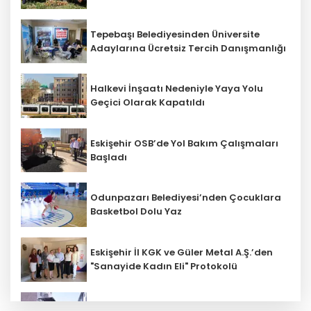
Tepebaşı Belediyesinden Üniversite
Adaylarına Ücretsiz Tercih Danışmanlığı
Halkevi İnşaatı Nedeniyle Yaya Yolu
Geçici Olarak Kapatıldı
Eskişehir OSB’de Yol Bakım Çalışmaları
Başladı
Odunpazarı Belediyesi’nden Çocuklara
Basketbol Dolu Yaz
Eskişehir İl KGK ve Güler Metal A.Ş.’den
"Sanayide Kadın Eli" Protokolü
Tepebaşı’nda Aynı Anda 13 Noktada