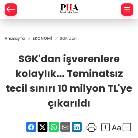
SPOR
Anasayfa
EKONOMİ
SGK'dan
AHİSAR
LIK
işverenlere
kolaylık...
SGK'dan işverenlere
İ
L
Teminatsız
tecil sınırı 10
milyon
kolaylık... Teminatsız
R
TL'ye
çıkarıldı
tecil sınırı 10 milyon TL'ye
SPRES
çıkarıldı
OMİ
ÖVİZ
RLAR
RTS HABER