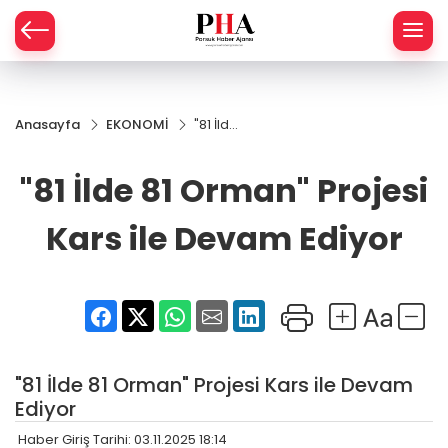
SPOR
Anasayfa
EKONOMİ
"81 İlde
AHİSAR
LIK
81
Orman"
"81 İlde 81 Orman" Projesi
İ
L
Projesi
Kars ile
Devam
Kars ile Devam Ediyor
R
Ediyor
SPRES
OMİ
ÖVİZ
RLAR
"81 İlde 81 Orman" Projesi Kars ile Devam
RTS HABER
Ediyor
Haber Giriş Tarihi: 03.11.2025 18:14