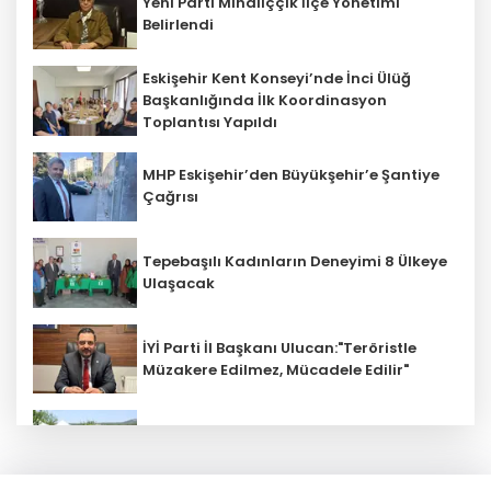
Yeni Parti Mihalıççık İlçe Yönetimi
Belirlendi
Eskişehir Kent Konseyi’nde İnci Ülüğ
Başkanlığında İlk Koordinasyon
Toplantısı Yapıldı
MHP Eskişehir’den Büyükşehir’e Şantiye
Çağrısı
Tepebaşılı Kadınların Deneyimi 8 Ülkeye
Ulaşacak
İYİ Parti İl Başkanı Ulucan:"Teröristle
Müzakere Edilmez, Mücadele Edilir"
Lavantistan'da Doğa ve Üretim Buluştu