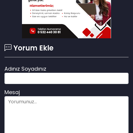
Prof.Dr. Ayşen Gürcan
utku çakırözer
Yorum Ekle
ayşe ünlüce
Adınız Soyadınız
2 Eylül Spor
Mesaj