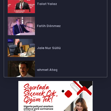
Talat Yalaz
Fatih Dönmez
Jale Nur Süllü
ahmet Ataç
İbrahim Arslan